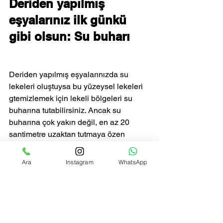
Deriden yapılmış 
eşyalarınız ilk günkü 
gibi olsun: Su buharı
Deriden yapılmış eşyalarınızda su 
lekeleri oluştuysa bu yüzeysel lekeleri 
gtemizlemek için lekeli bölgeleri su 
buharına tutabilirsiniz. Ancak su 
buharına çok yakın değil, en az 20 
santimetre uzaktan tutmaya özen 
göstermeli, buhara tuttuktan sonra 
kurumasını beklemeli ve kuruyan 
Ara
Instagram
WhatsApp
derinizi hemen cilalamalısınız.
Sıra dışı yöntem 