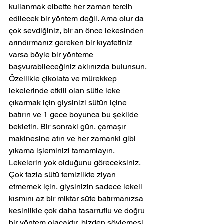
kullanmak elbette her zaman tercih 
edilecek bir yöntem değil. Ama olur da 
çok sevdiğiniz, bir an önce lekesinden 
arındırmanız gereken bir kıyafetiniz 
varsa böyle bir yönteme 
başvurabileceğiniz aklınızda bulunsun. 
Özellikle çikolata ve mürekkep 
lekelerinde etkili olan sütle leke 
çıkarmak için giysinizi sütün içine 
batırın ve 1 gece boyunca bu şekilde 
bekletin. Bir sonraki gün, çamaşır 
makinesine atın ve her zamanki gibi 
yıkama işleminizi tamamlayın. 
Lekelerin yok olduğunu göreceksiniz.
Çok fazla sütü temizlikte ziyan 
etmemek için, giysinizin sadece lekeli 
kısmını az bir miktar süte batırmanızsa 
kesinlikle çok daha tasarruflu ve doğru 
bir yöntem olacaktır, bizden söylemesi.