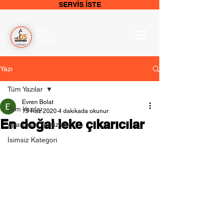
SERVİS İSTE
Bizim
İşimiz
Temizlik
Yazı
Tüm Yazılar
Evren Bolat
Tüm Yazılar
15 Haz 2020
4 dakikada okunur
En doğal leke çıkarıcılar
Apartman Temizliği
İsimsiz Kategori