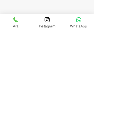
Ara
Instagram
WhatsApp
Licence Number:
123-456-7890
İLETİŞİM
0362 459 0044
0546 808 1955
info@dstemizlik.com
Büyükoyumca Mahallesi Toplu Konut
Bulvarı No:14