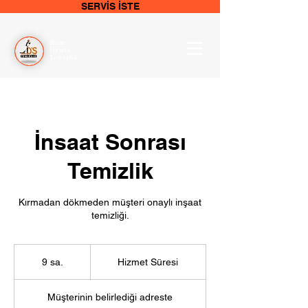
SERVİS İSTE
Bizim
İşimiz
Temizlik
İnsaat Sonrası
Temizlik
Kırmadan dökmeden müşteri onaylı inşaat
temizliği.
Hizmet
Süresi
9 sa.
9
Hizmet Süresi
s
a
Müşterinin belirlediği adreste
.