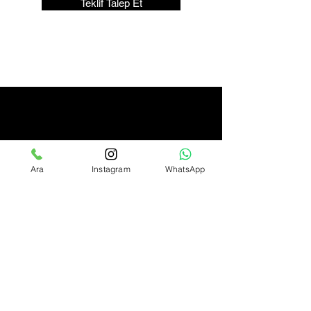
Teklif Talep Et
Ara
Instagram
WhatsApp
Licence Number:
123-456-7890
İLETİŞİM
0362 459 0044
0546 808 1955
info@dstemizlik.com